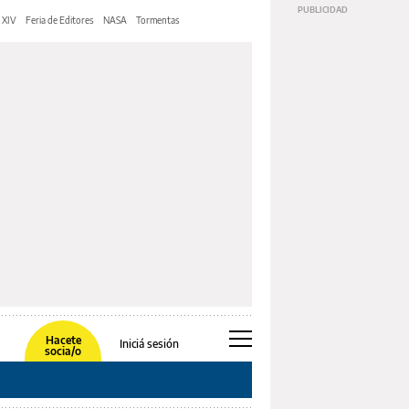
 XIV
Feria de Editores
NASA
Tormentas
Hacete
Iniciá sesión
socia/o