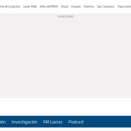
nte al Congreso
Javier Milei
Jefes del PAMI
Brasil
Huawei
Puertos
San Cayetano
Papa León
ión
Investigación
Mil Lianas
Podcast