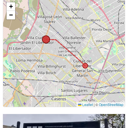
+
−
Leaflet
|
©
OpenStreetMap