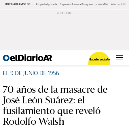
HOY HABLAMOS DE...
Propiedad privada
Represión frente al Congreso
Javier Milei
Jefes del PAMI
Hacete socia/o
EL 9 DE JUNIO DE 1956
70 años de la masacre de
José León Suárez: el
fusilamiento que reveló
Rodolfo Walsh