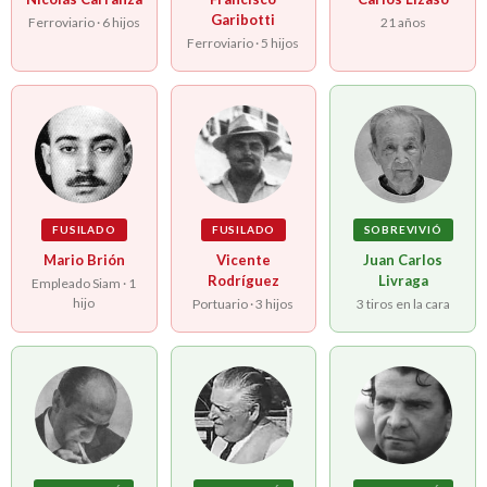
Garibotti
Ferroviario · 6 hijos
21 años
Ferroviario · 5 hijos
FUSILADO
FUSILADO
SOBREVIVIÓ
Mario Brión
Vicente
Juan Carlos
Rodríguez
Livraga
Empleado Siam · 1
hijo
Portuario · 3 hijos
3 tiros en la cara