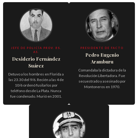
JEFE DE POLICÍA PROV. BS.
PRESIDENTE DE FACTO
AS.
Pedro Eugenio
Desiderio Fernández
Aramburu
Suárez
Comandaba la dictadura de la
Detuvo a los hombres en Florida a
Revolución Libertadora. Fue
las 23.30 del 9/6. Recién a las 4 de
secuestrado y asesinado por
10/6 ordenó fusilarlos por
Montoneros en 1970.
teléfono desde La Plata. Nunca
fue condenado. Murió en 2001.