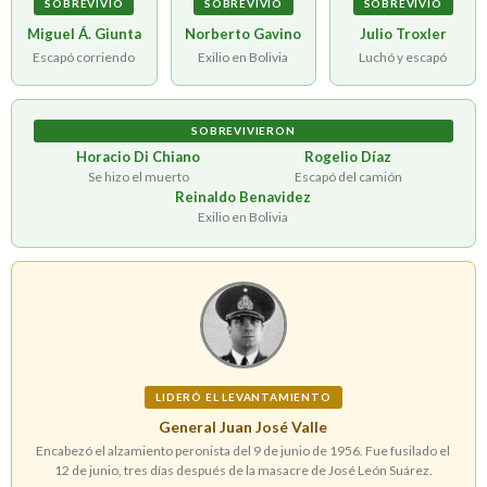
SOBREVIVIÓ
SOBREVIVIÓ
SOBREVIVIÓ
Miguel Á. Giunta
Norberto Gavino
Julio Troxler
Escapó corriendo
Exilio en Bolivia
Luchó y escapó
SOBREVIVIERON
Horacio Di Chiano
Rogelio Díaz
Se hizo el muerto
Escapó del camión
Reinaldo Benavidez
Exilio en Bolivia
LIDERÓ EL LEVANTAMIENTO
General Juan José Valle
Encabezó el alzamiento peronista del 9 de junio de 1956. Fue fusilado el
12 de junio, tres días después de la masacre de José León Suárez.