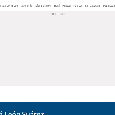
nte al Congreso
Javier Milei
Jefes del PAMI
Brasil
Huawei
Puertos
San Cayetano
Papa León
sé León Suárez