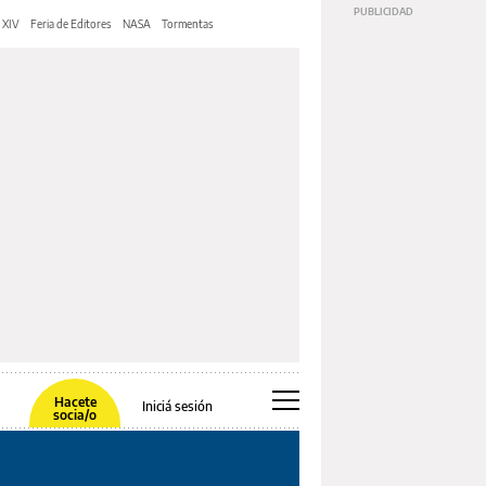
 XIV
Feria de Editores
NASA
Tormentas
Hacete
Iniciá sesión
socia/o