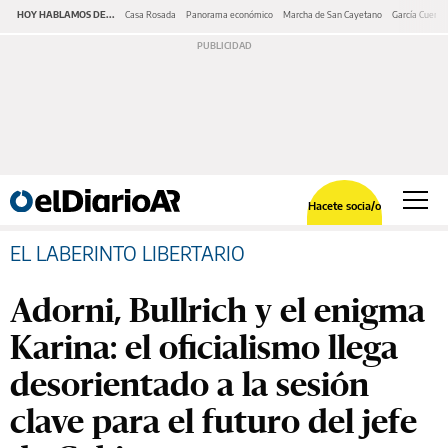
HOY HABLAMOS DE...
Casa Rosada
Panorama económico
Marcha de San Cayetano
García Cuerva
Hacete socia/o
EL LABERINTO LIBERTARIO
Adorni, Bullrich y el enigma
Karina: el oficialismo llega
desorientado a la sesión
clave para el futuro del jefe