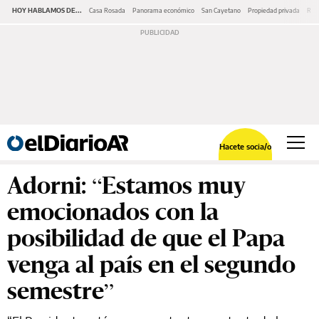
HOY HABLAMOS DE...
Casa Rosada
Panorama económico
San Cayetano
Propiedad privada
Repr
Hacete socia/o
Adorni: “Estamos muy
emocionados con la
posibilidad de que el Papa
venga al país en el segundo
semestre”