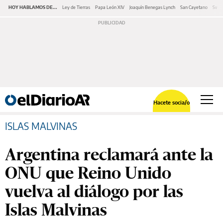
HOY HABLAMOS DE...
Ley de Tierras
Papa León XIV
Joaquín Benegas Lynch
San Cayetano
Swap
Hacete socia/o
ISLAS MALVINAS
Argentina reclamará ante la
ONU que Reino Unido
vuelva al diálogo por las
Islas Malvinas