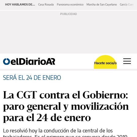
HOY HABLAMOS DE...
Casa Rosada
Panorama económico
Marcha de San Cayetano
García Cuerva
Hacete socia/o
SERÁ EL 24 DE ENERO
La CGT contra el Gobierno:
paro general y movilización
para el 24 de enero
Lo resolvió hoy la conducción de la central de los
trabajadores. Es el primero que se convoca desde 2019,