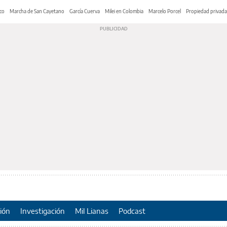
co
Marcha de San Cayetano
García Cuerva
Milei en Colombia
Marcelo Porcel
Propiedad privada
ión
Investigación
Mil Lianas
Podcast