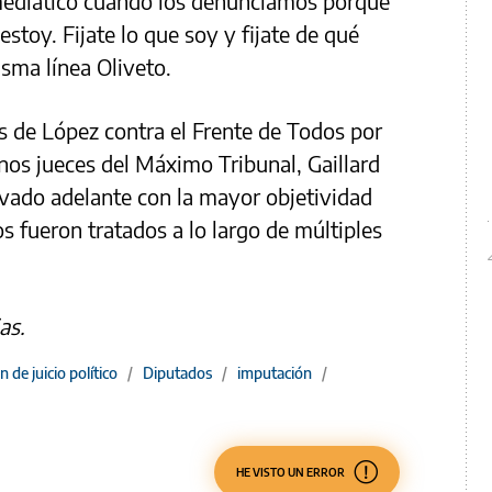
ediático cuando los denunciamos porque
 estoy. Fijate lo que soy y fijate de qué
isma línea Oliveto.
es de López contra el Frente de Todos por
os jueces del Máximo Tribunal, Gaillard
levado adelante con la mayor objetividad
s fueron tratados a lo largo de múltiples
as.
 de juicio político
/
Diputados
/
imputación
/
HE VISTO UN ERROR