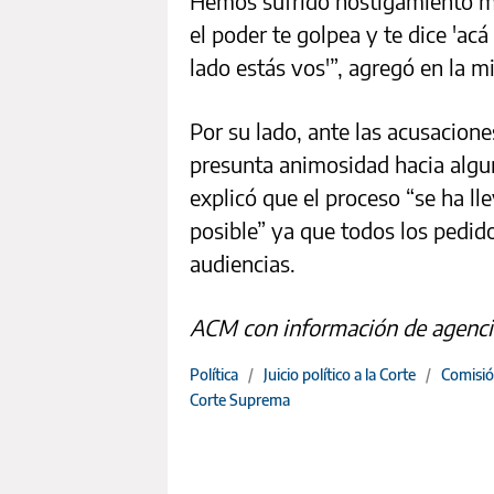
Hemos sufrido hostigamiento m
el poder te golpea y te dice 'acá
lado estás vos'”, agregó en la m
Por su lado, ante las acusacion
presunta animosidad hacia algun
explicó que el proceso “se ha l
posible” ya que todos los pedido
audiencias.
ACM con información de agenci
Política
/
Juicio político a la Corte
/
Comisión
Corte Suprema