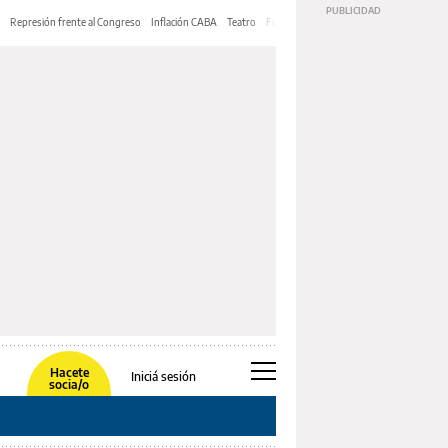
Represión frente al Congreso
Inflación CABA
Teatro
Feria de Editores
Mery Streep
Hacete
Iniciá sesión
socia/o