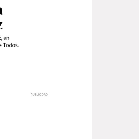
a
z
, en
e Todos.