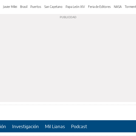
Javier Milei
Brasil
Puertos
San Cayetano
Papa León XIV
Feria de Editores
NASA
Tormen
ión
Investigación
Mil Lianas
Podcast