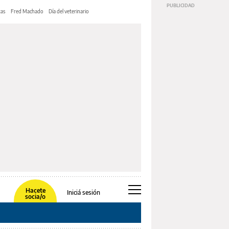
tas
Fred Machado
Día del veterinario
Hacete
Iniciá sesión
socia/o