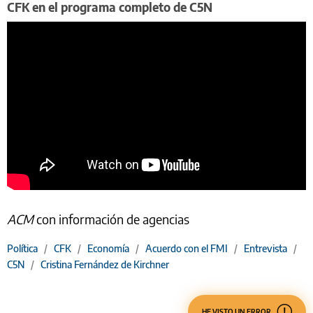
CFK en el programa completo de C5N
ACM
con información de agencias
Política
/
CFK
/
Economía
/
Acuerdo con el FMI
/
Entrevista
/
C5N
/
Cristina Fernández de Kirchner
HE VISTO UN ERROR