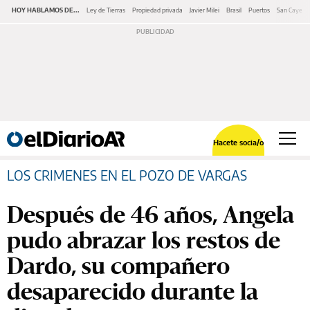
HOY HABLAMOS DE...
Ley de Tierras
Propiedad privada
Javier Milei
Brasil
Puertos
San Cayeta
Hacete socia/o
LOS CRIMENES EN EL POZO DE VARGAS
Después de 46 años, Angela
pudo abrazar los restos de
Dardo, su compañero
desaparecido durante la