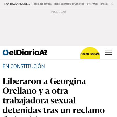
HOY HABLAMOS DE...
Propiedad privada
Represión frente al Congreso
Javier Milei
Jefes del PAMI
Hacete socia/o
EN CONSTITUCIÓN
Liberaron a Georgina
Orellano y a otra
trabajadora sexual
detenidas tras un reclamo