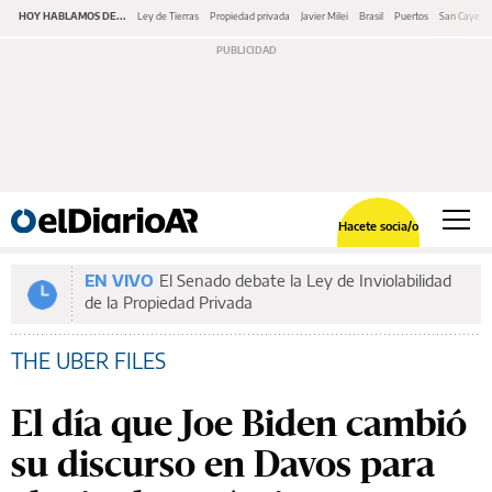
HOY HABLAMOS DE...
Ley de Tierras
Propiedad privada
Javier Milei
Brasil
Puertos
San Cayeta
Hacete socia/o
EN VIVO
El Senado debate la Ley de Inviolabilidad
de la Propiedad Privada
THE UBER FILES
El día que Joe Biden cambió
su discurso en Davos para