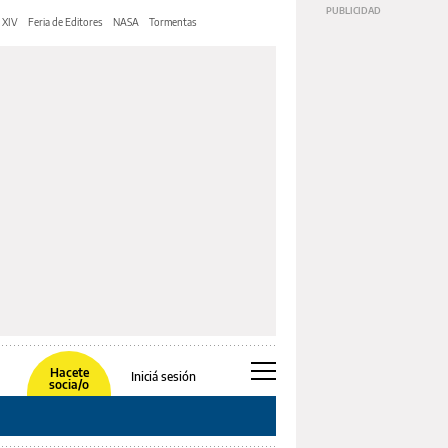
 XIV
Feria de Editores
NASA
Tormentas
Hacete
Iniciá sesión
socia/o