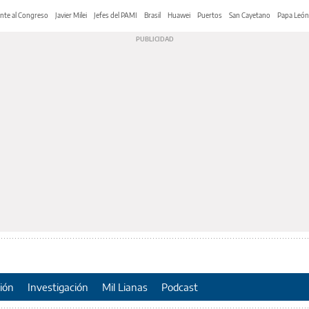
nte al Congreso
Javier Milei
Jefes del PAMI
Brasil
Huawei
Puertos
San Cayetano
Papa León
ión
Investigación
Mil Lianas
Podcast