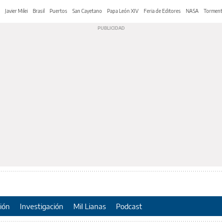
Javier Milei
Brasil
Puertos
San Cayetano
Papa León XIV
Feria de Editores
NASA
Tormen
ión
Investigación
Mil Lianas
Podcast