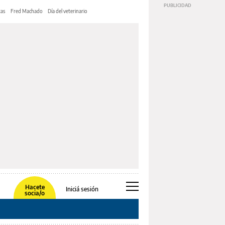
tas
Fred Machado
Día del veterinario
Hacete
Iniciá sesión
socia/o