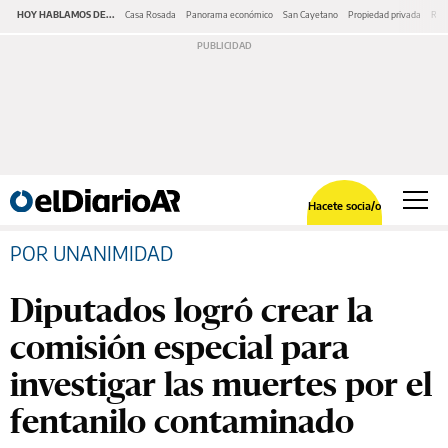
HOY HABLAMOS DE...
Casa Rosada
Panorama económico
San Cayetano
Propiedad privada
Repr
Hacete socia/o
POR UNANIMIDAD
Diputados logró crear la
comisión especial para
investigar las muertes por el
fentanilo contaminado