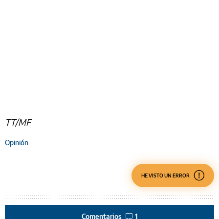
TT/MF
Opinión
HE VISTO UN ERROR
Comentarios
1