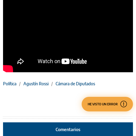
Política
/
Agustín Rossi
/
Cámara de Diputados
HE VISTO UN ERROR
Comentarios