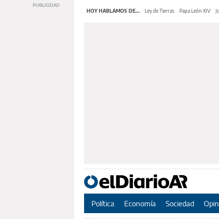
HOY HABLAMOS DE...
Ley de Tierras
Papa León XIV
J
Política
Economía
Sociedad
Opin