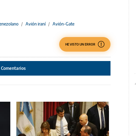
venezolano
/
Avión iraní
/
Avión-Gate
HE VISTO UN ERROR
Comentarios