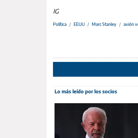
IG
Política
/
EEUU
/
Marc Stanley
/
avión 
Lo más leído por los socios