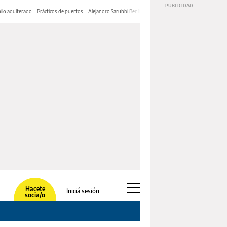
ilo adulterado
Prácticos de puertos
Alejandro Sarubbi Benítez
Hacete
Iniciá sesión
socia/o