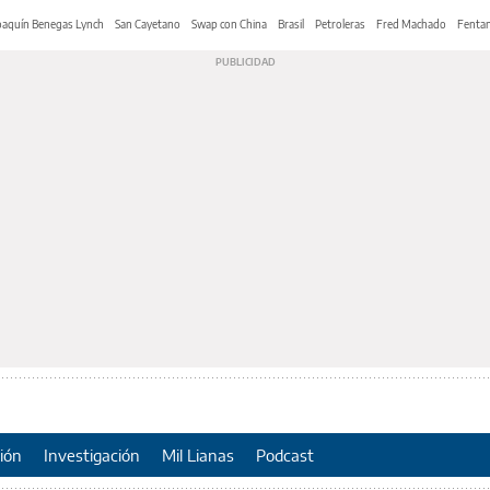
oaquín Benegas Lynch
San Cayetano
Swap con China
Brasil
Petroleras
Fred Machado
Fentan
ión
Investigación
Mil Lianas
Podcast