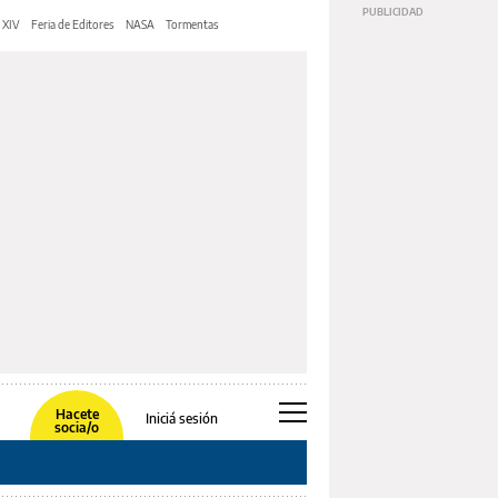
 XIV
Feria de Editores
NASA
Tormentas
Hacete
Iniciá sesión
socia/o