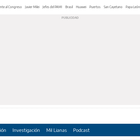
nte al Congreso
Javier Milei
Jefes del PAMI
Brasil
Huawei
Puertos
San Cayetano
Papa León
ión
Investigación
Mil Lianas
Podcast