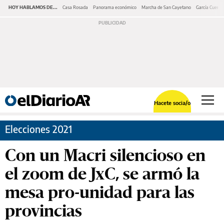
HOY HABLAMOS DE...
Casa Rosada
Panorama económico
Marcha de San Cayetano
García Cuerva
Hacete socia/o
Elecciones 2021
Con un Macri silencioso en
el zoom de JxC, se armó la
mesa pro-unidad para las
provincias