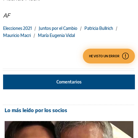
AF
Elecciones 2021
/
Juntos por el Cambio
/
Patricia Bullrich
/
Mauricio Macri
/
María Eugenia Vidal
HE VISTO UN ERROR
Comentarios
Lo más leído por los socios