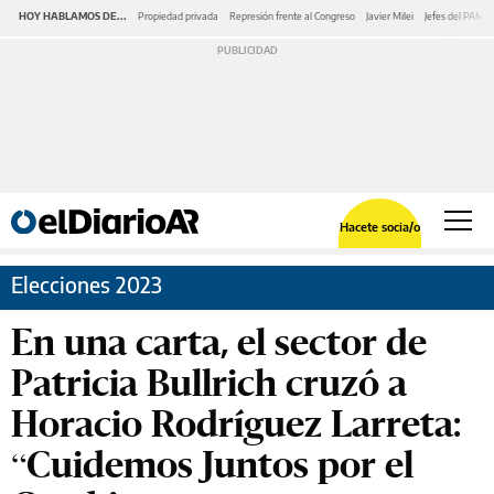
HOY HABLAMOS DE...
Propiedad privada
Represión frente al Congreso
Javier Milei
Jefes del PAMI
Hacete socia/o
Elecciones 2023
En una carta, el sector de
Patricia Bullrich cruzó a
Horacio Rodríguez Larreta:
“Cuidemos Juntos por el