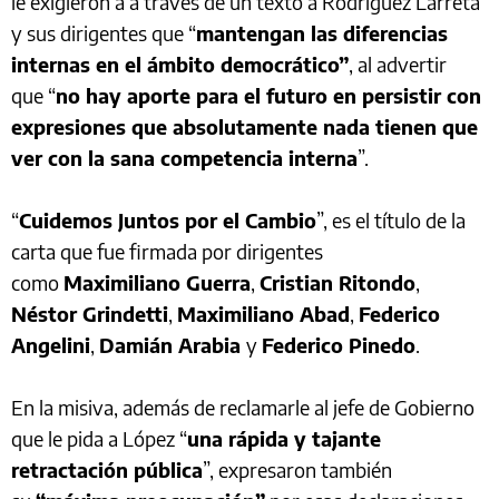
le exigieron a a través de un texto a Rodríguez Larreta
y sus dirigentes que “
mantengan las diferencias
internas en el ámbito democrático”
, al advertir
que “
no hay aporte para el futuro en persistir con
expresiones que absolutamente nada tienen que
ver con la sana competencia interna
”.
“
Cuidemos Juntos por el Cambio
”, es el título de la
carta que fue firmada por dirigentes
como
Maximiliano Guerra
,
Cristian Ritondo
,
Néstor Grindetti
,
Maximiliano Abad
,
Federico
Angelini
,
Damián Arabia
y
Federico Pinedo
.
En la misiva, además de reclamarle al jefe de Gobierno
que le pida a López “
una rápida y tajante
retractación pública
”, expresaron también