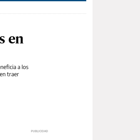
s en
eficia a los
den traer