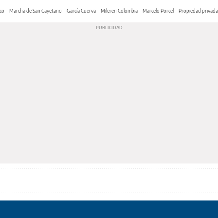
co
Marcha de San Cayetano
García Cuerva
Milei en Colombia
Marcelo Porcel
Propiedad privada