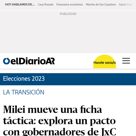
HOY HABLAMOS DE...
Casa Rosada
Panorama económico
Marcha de San Cayetano
García Cuerva
Hacete socia/o
Elecciones 2023
LA TRANSICIÓN
Milei mueve una ficha
táctica: explora un pacto
con gobernadores de JxC