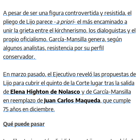
A pesar de ser una figura controvertida y resistida, el
pliego de Lijo parece -
a priori
- el más encaminado a
unir la grieta entre el kirchnerismo, los dialoguistas y el
propio oficialismo. García-Mansilla genera, según
algunos analistas, resistencia por su perfil
conservador.
En marzo pasado, el Ejecutivo reveló las propuestas de
Lijo para cubrir el quinto de la Corte lugar tras la salida
de
Elena Highton de Nolasco
y de García-Mansilla
en reemplazo de
Juan Carlos Maqueda
, que cumple
75 años en diciembre.
Qué puede pasar