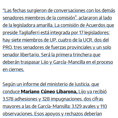
“Las fechas surgieron de conversaciones con los demás
senadores miembros de la comisión”, aclararon al lado
de la legisladora amarilla. La comisión de Acuerdos que
preside Tagliaferri está integrada por 17 legisladores:
hay siete miembros de UP, cuatro de la UCR, dos del
PRO, tres senadores de fuerzas provinciales y un solo
senador libertario. Será la primera trinchera que
deberán traspasar Lijo y García-Mancilla en el proceso
en ciernes.
Según un informe del ministerio de Justicia, que
conduce
Mariano Cúneo Libarona,
Lijo ya recibió
3.578 adhesiones y 328 impugnaciones, dos cifras
mayores a las de García-Mansilla: 3.129 avales y 110
observaciones. Esos apoyos y rechazos deberían