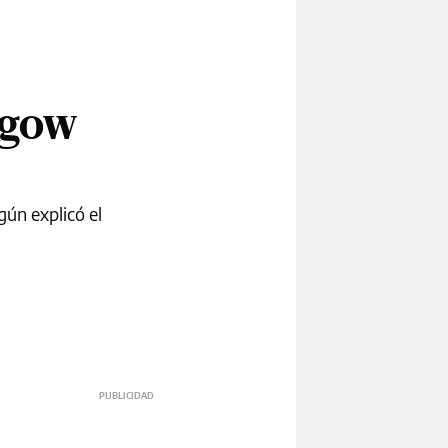
sgow
gún explicó el