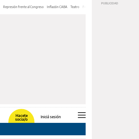
Represión frente al Congreso
Inflación CABA
Teatro
Feria de Editores
Mery Streep
Hacete
Iniciá sesión
socia/o