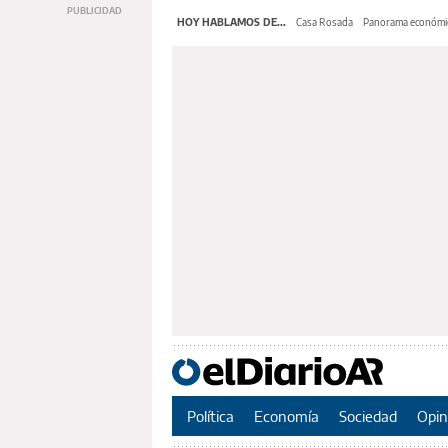
HOY HABLAMOS DE...
Casa Rosada
Panorama económi
Política
Economía
Sociedad
Opin