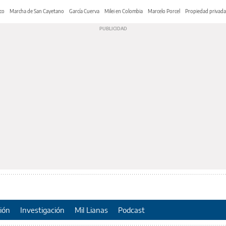
co
Marcha de San Cayetano
García Cuerva
Milei en Colombia
Marcelo Porcel
Propiedad privada
ión
Investigación
Mil Lianas
Podcast