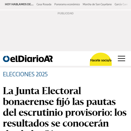
HOY HABLAMOS DE...
Casa Rosada
Panorama económico
Marcha de San Cayetano
García Cuerva
Hacete socia/o
ELECCIONES 2025
La Junta Electoral
bonaerense fijó las pautas
del escrutinio provisorio: los
resultados se conocerán