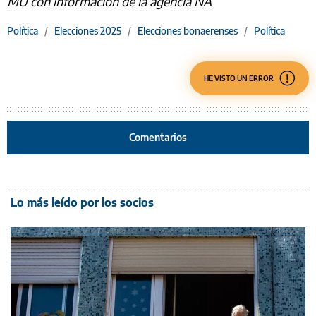
MU con información de la agencia NA
Política
/
Elecciones 2025
/
Elecciones bonaerenses
/
Política
HE VISTO UN ERROR
Comentarios
Lo más leído por los socios