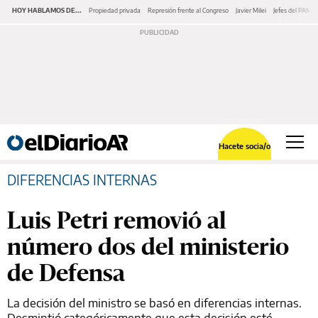
HOY HABLAMOS DE...
Propiedad privada
Represión frente al Congreso
Javier Milei
Jefes del PAMI
Hacete socia/o
DIFERENCIAS INTERNAS
Luis Petri removió al
número dos del ministerio
de Defensa
La decisión del ministro se basó en diferencias internas.
Desmintió categóricamente que esta decisión esté