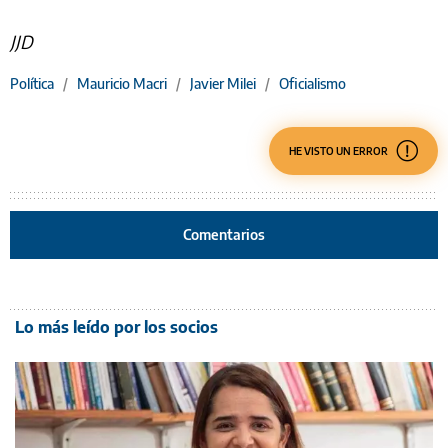
JJD
Política
/
Mauricio Macri
/
Javier Milei
/
Oficialismo
HE VISTO UN ERROR
Comentarios
Lo más leído por los socios