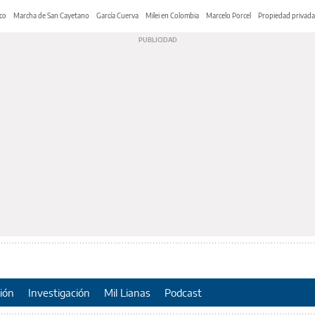
co
Marcha de San Cayetano
García Cuerva
Milei en Colombia
Marcelo Porcel
Propiedad privada
ión
Investigación
Mil Lianas
Podcast