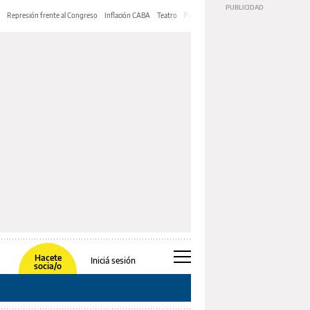
Represión frente al Congreso
Inflación CABA
Teatro
Feria de Editores
Mery Streep
Hacete
Iniciá sesión
socia/o