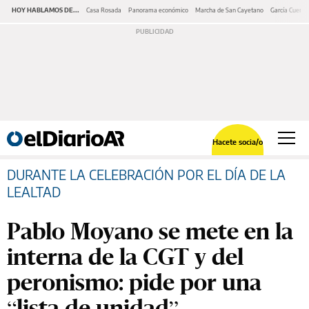
HOY HABLAMOS DE...
Casa Rosada
Panorama económico
Marcha de San Cayetano
García Cuerva
Hacete socia/o
DURANTE LA CELEBRACIÓN POR EL DÍA DE LA
LEALTAD
Pablo Moyano se mete en la
interna de la CGT y del
peronismo: pide por una
“lista de unidad”