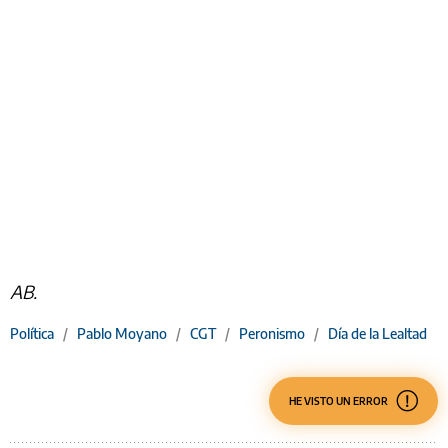
AB.
Política
/
Pablo Moyano
/
CGT
/
Peronismo
/
Día de la Lealtad
HE VISTO UN ERROR