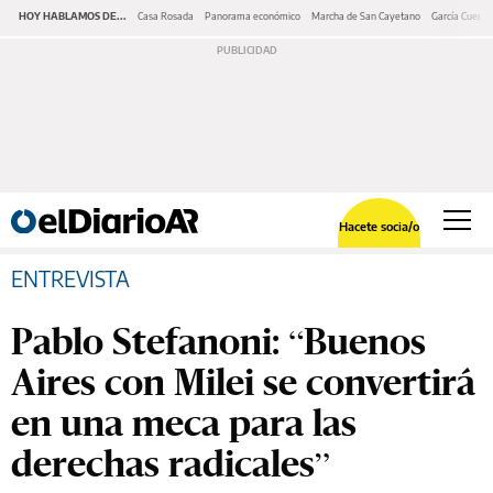
HOY HABLAMOS DE...
Casa Rosada
Panorama económico
Marcha de San Cayetano
García Cuerva
Hacete socia/o
ENTREVISTA
Pablo Stefanoni: “Buenos
Aires con Milei se convertirá
en una meca para las
derechas radicales”