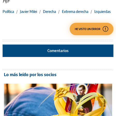
HJF
Política
/
Javier Milei
/
Derecha
/
Extrema derecha
/
Izquierdas
HE VISTO UN ERROR
Comentarios
Lo más leído por los socios