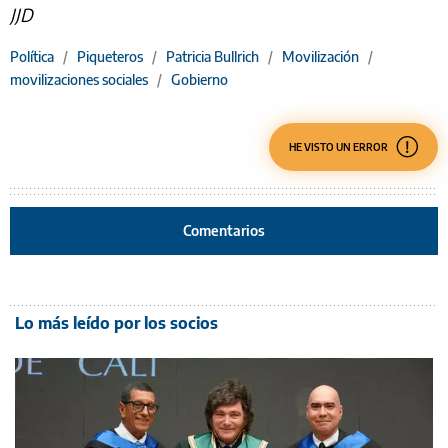
JJD
Política
/
Piqueteros
/
Patricia Bullrich
/
Movilización
/
movilizaciones sociales
/
Gobierno
HE VISTO UN ERROR
Comentarios
Lo más leído por los socios