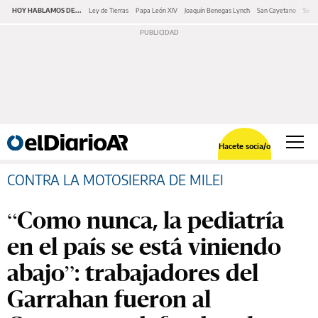
HOY HABLAMOS DE...
Ley de Tierras
Papa León XIV
Joaquín Benegas Lynch
San Cayetano
Swap
Hacete socia/o
CONTRA LA MOTOSIERRA DE MILEI
“Como nunca, la pediatría
en el país se está viniendo
abajo”: trabajadores del
Garrahan fueron al