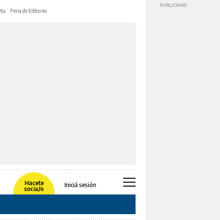
ta
Feria de Editores
Hacete
Iniciá sesión
socia/o