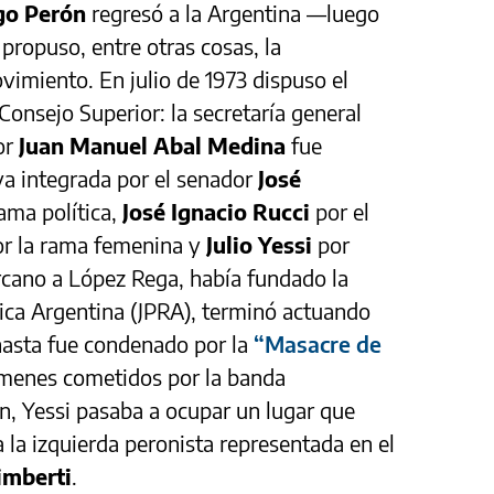
go Perón
regresó a la Argentina —luego
propuso, entre otras cosas, la
vimiento. En julio de 1973 dispuso el
onsejo Superior: la secretaría general
or
Juan Manuel Abal Medina
fue
va integrada por el senador
José
ama política,
José Ignacio Rucci
por el
r la rama femenina y
Julio Yessi
por
ercano a López Rega, había fundado la
ica Argentina (JPRA), terminó actuando
 hasta fue condenado por la
“Masacre de
rímenes cometidos por la banda
ón, Yessi pasaba a ocupar un lugar que
la izquierda peronista representada en el
imberti
.