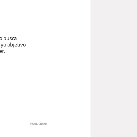
mo busca
uyo objetivo
er.