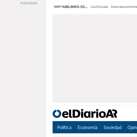
HOY HABLAMOS DE...
Casa Rosada
Panorama económi
Política
Economía
Sociedad
Opin