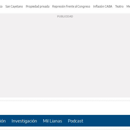
co
San Cayetano
Propiedad privada
Represión frente al Congreso
Inflación CABA
Teatro
Me
ión
Investigación
Mil Lianas
Podcast