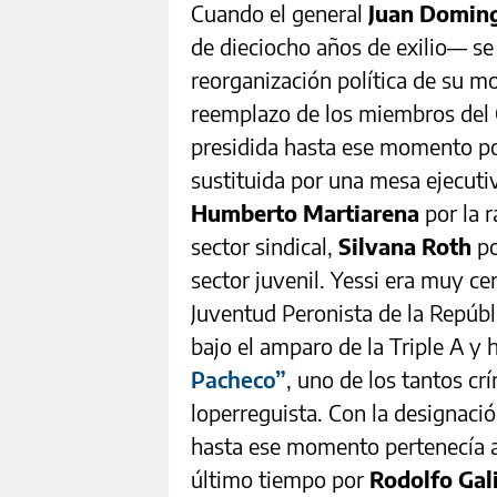
Cuando el general
Juan Domin
de dieciocho años de exilio— se 
reorganización política de su mo
reemplazo de los miembros del C
presidida hasta ese momento p
sustituida por una mesa ejecuti
Humberto Martiarena
por la r
sector sindical,
Silvana Roth
po
sector juvenil. Yessi era muy c
Juventud Peronista de la Repúbl
bajo el amparo de la Triple A y
Pacheco”
, uno de los tantos c
loperreguista. Con la designaci
hasta ese momento pertenecía a 
último tiempo por
Rodolfo Gal