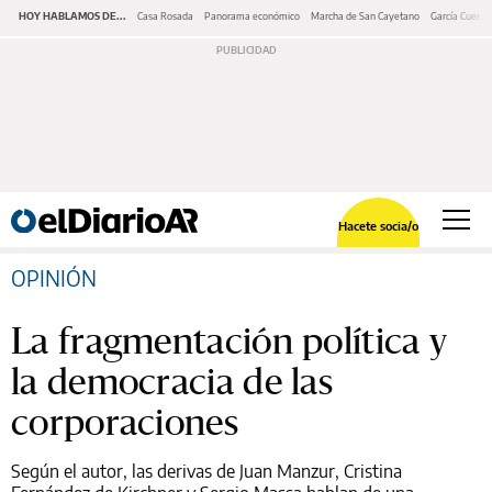
HOY HABLAMOS DE...
Casa Rosada
Panorama económico
Marcha de San Cayetano
García Cuerva
Hacete socia/o
OPINIÓN
La fragmentación política y
la democracia de las
corporaciones
Según el autor, las derivas de Juan Manzur, Cristina