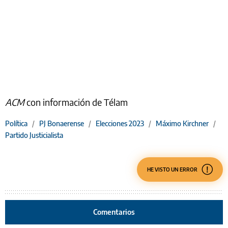
ACM
con información de Télam
Política
/
PJ Bonaerense
/
Elecciones 2023
/
Máximo Kirchner
/
Partido Justicialista
HE VISTO UN ERROR
Comentarios