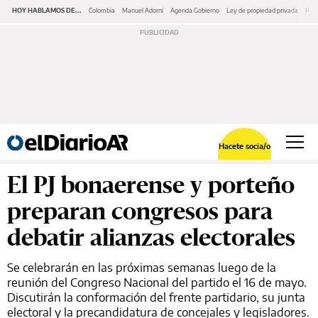
HOY HABLAMOS DE...
Colombia
Manuel Adorni
Agenda Gobierno
Ley de propiedad privada
Pano
Hacete socia/o
El PJ bonaerense y porteño
preparan congresos para
debatir alianzas electorales
Se celebrarán en las próximas semanas luego de la
reunión del Congreso Nacional del partido el 16 de mayo.
Discutirán la conformación del frente partidario, su junta
electoral y la precandidatura de concejales y legisladores.