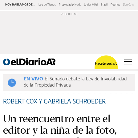
HOY HABLAMOS DE...
Ley de Tierras
Propiedad privada
Javier Milei
Brasil
Puertos
San Cayeta
Hacete socia/o
EN VIVO
El Senado debate la Ley de Inviolabilidad
de la Propiedad Privada
ROBERT COX Y GABRIELA SCHROEDER
Un reencuentro entre el
editor y la niña de la foto,