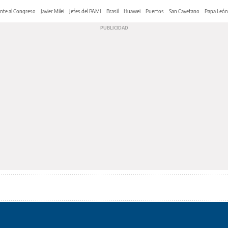
nte al Congreso
Javier Milei
Jefes del PAMI
Brasil
Huawei
Puertos
San Cayetano
Papa León