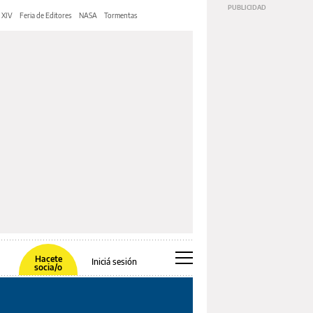
 XIV
Feria de Editores
NASA
Tormentas
Hacete
Iniciá sesión
socia/o