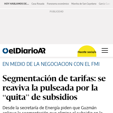
HOY HABLAMOS DE...
Casa Rosada
Panorama económico
Marcha de San Cayetano
García Cuerva
Hacete socia/o
EN MEDIO DE LA NEGOCIACION CON EL FMI
Segmentación de tarifas: se
reaviva la pulseada por la
“quita” de subsidios
Desde la secretaría de Energía piden que Guzmán
aplique la segmentación que elimina el subsidio en la