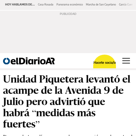
HOY HABLAMOS DE...
Casa Rosada
Panorama económico
Marcha de San Cayetano
García Cuerva
Hacete socia/o
Unidad Piquetera levantó el
acampe de la Avenida 9 de
Julio pero advirtió que
habrá “medidas más
fuertes”