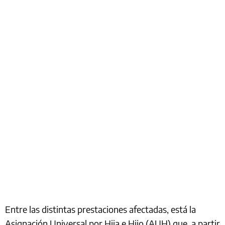
Entre las distintas prestaciones afectadas, está la
Asignación Universal por Hija e Hijo (AUH) que, a partir