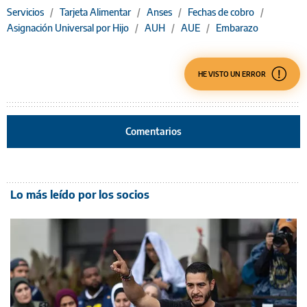
Servicios
/
Tarjeta Alimentar
/
Anses
/
Fechas de cobro
/
Asignación Universal por Hijo
/
AUH
/
AUE
/
Embarazo
HE VISTO UN ERROR
Comentarios
Lo más leído por los socios