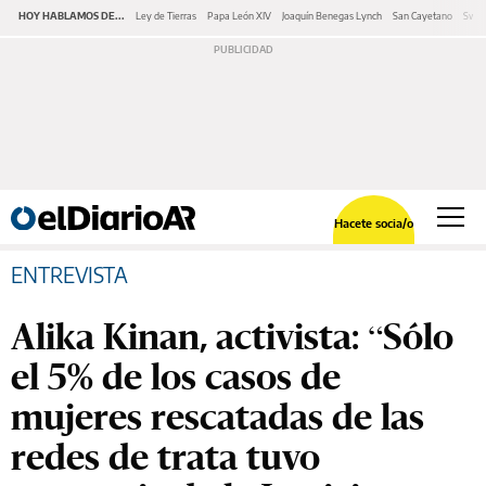
HOY HABLAMOS DE...
Ley de Tierras
Papa León XIV
Joaquín Benegas Lynch
San Cayetano
Swap
Hacete socia/o
ENTREVISTA
Alika Kinan, activista: “Sólo
el 5% de los casos de
mujeres rescatadas de las
redes de trata tuvo