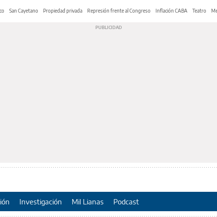
co
San Cayetano
Propiedad privada
Represión frente al Congreso
Inflación CABA
Teatro
Me
ión
Investigación
Mil Lianas
Podcast