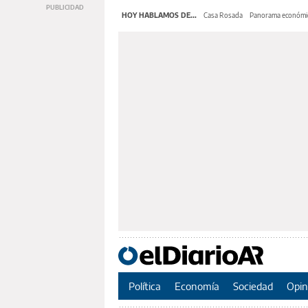
HOY HABLAMOS DE...
Casa Rosada
Panorama económi
Política
Economía
Sociedad
Opin