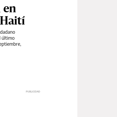
n en
Haití
iudadano
l último
septiembre,