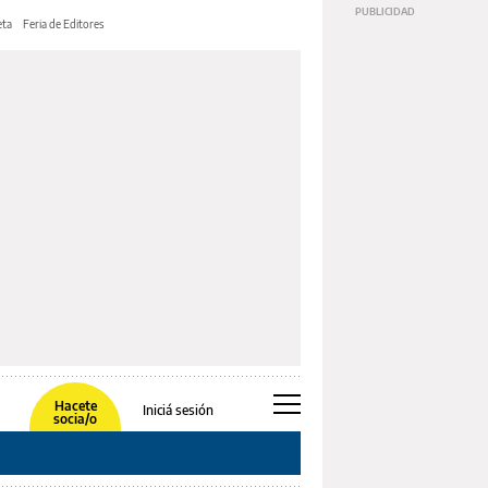
ta
Feria de Editores
Hacete
Iniciá sesión
socia/o