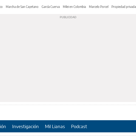
co
Marcha de San Cayetano
García Cuerva
Milei en Colombia
Marcelo Porcel
Propiedad privada
ión
Investigación
Mil Lianas
Podcast