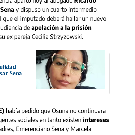
encia apartó hoy al abogado
Ricardo
 Sena
y dispuso un cuarto intermedio
el que el imputado deberá hallar un nuevo
 audiencia de
apelación a la prisión
su ex pareja Cecilia Strzyzowski.
ulidad
ésar Sena
E)
había pedido que Osuna no continuara
igentes sociales en tanto existen
intereses
padres, Emerenciano Sena y Marcela