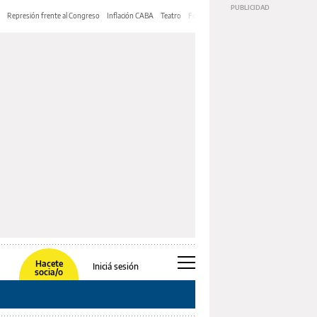
Represión frente al Congreso
Inflación CABA
Teatro
Feria de Editores
Mery Streep
Hacete
Iniciá sesión
socia/o