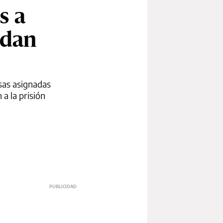
s a
udan
sas asignadas
a la prisión