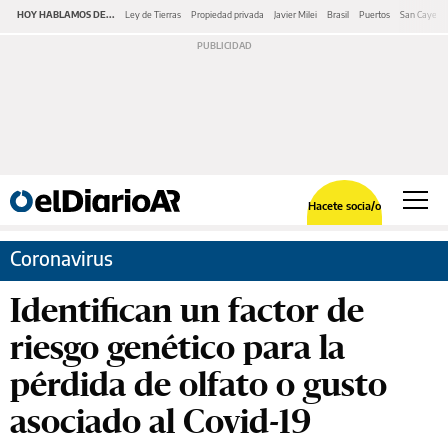
HOY HABLAMOS DE...
Ley de Tierras
Propiedad privada
Javier Milei
Brasil
Puertos
San Cayeta
Hacete socia/o
Coronavirus
Identifican un factor de
riesgo genético para la
pérdida de olfato o gusto
asociado al Covid-19