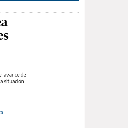
ea
es
el avance de
la situación
ca