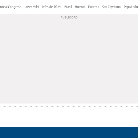
nte al Congreso
Javier Milei
Jefes del PAMI
Brasil
Huawei
Puertos
San Cayetano
Papa León