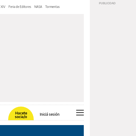
 XIV
Feria de Editores
NASA
Tormentas
Hacete
Iniciá sesión
socia/o