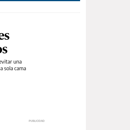
es
os
evitar una
na sola cama