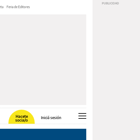
ta
Feria de Editores
Hacete
Iniciá sesión
socia/o