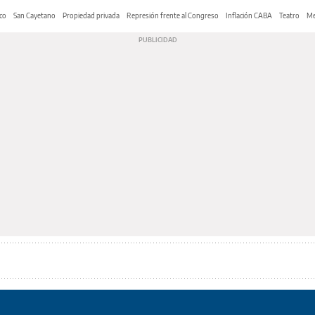
co
San Cayetano
Propiedad privada
Represión frente al Congreso
Inflación CABA
Teatro
Me