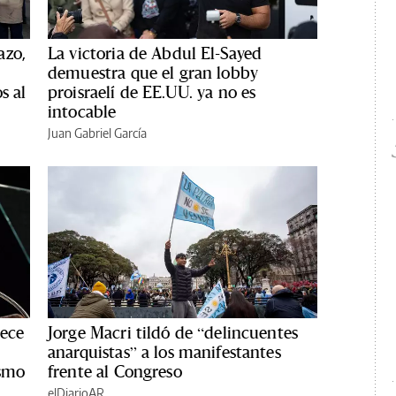
azo,
La victoria de Abdul El-Sayed
demuestra que el gran lobby
s al
proisraelí de EE.UU. ya no es
intocable
Juan Gabriel García
rece
Jorge Macri tildó de “delincuentes
anarquistas” a los manifestantes
ismo
frente al Congreso
elDiarioAR