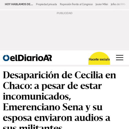
HOY HABLAMOS DE...
Propiedad privada
Represión frente al Congreso
Javier Milei
Jefes del PAMI
Hacete socia/o
Desaparición de Cecilia en
Chaco: a pesar de estar
incomunicados,
Emerenciano Sena y su
esposa enviaron audios a
sus militantes